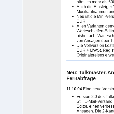
nämlich mehr als 600
Auch die Einsteiger-V
Musikaufnahmen un
Neu ist die Mini-Ve
EUR.
Allen Varianten geme
Warteschleifen-Editor
bisher acht Wartesch
von Ansagen über Te
Die Vollversion kos
EUR + MWSt. Registr
Originalpreises erwe
Neu: Talkmaster-An
Fernabfrage
11.10.04
Eine neue Version
Version 3.0 des Talk
Stil, E-Mail-Versan
Editor, einen verbe
Ansagen. Die 2-Kana