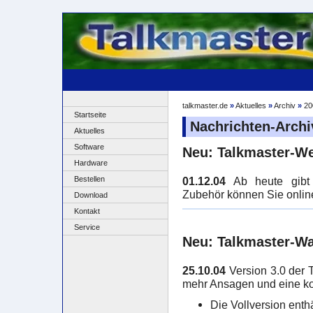
talkmaster.de
»
Aktuelles
»
Archiv
»
20
Startseite
Nachrichten-Archi
Aktuelles
Software
Neu: Talkmaster-W
Hardware
Bestellen
01.12.04
Ab heute gibt 
Zubehör können Sie online
Download
Kontakt
Service
Neu: Talkmaster-Wa
25.10.04
Version 3.0 der T
mehr Ansagen und eine ko
Die Vollversion enth