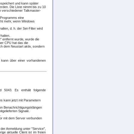
espeichert und kann später
erden. Die Liste nimmt bis zu 10
en verschiedener Talkmaster-
s Programms eine
nicht mehr, wenn Windows
alten, d. h. der Set-Filter wird
rhalten.
 entfernt wurde, wurde die
mer CPU hat das die
ach dem Neustart aktiv, sondern
r kann über einer vorhandenen
d 5043. Es enthält folgende
ms kann jetzt mit Parametern
von Benachrichtigungsklängen
itgelieferten Signale.
.
ator mit dem Server verbunden
 der Anmeldung unter "Service",
ge aktuelle Client ist im freien