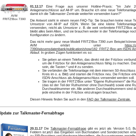
01.12.17
Eine Frage aus unserer Hotline-Praxis: "Im Jahr 20
Anlagenanschlüsse auf All-IP um. Brauche ich eine neue Telefonanla
damit ich die Talkmaster-Zentrale weiterhin verwenden kann?"
AVM
FRITZ!Box 7390
Die Antwort steht in einem neuen FAQ-Tip: Sie brauchen keine neue Te
Umsetzer von All-IP auf ISDN. Wenn Sie eine kleine Telefonanla
verwenden, reicht als Umsetzer z. B. die weit verbreitete FRITZ!Box a
bleibt alles beim Alten, und sie brauchen weder in der Telefonanlage noc
Konfiguration zu ändern.
Das nicht mehr ganz neue Modell FRITZ!Box 7390 zum Beispiel können
AVM erklärt unter
https:/
7390/wissensdatenbank/publication/show/182_FRITZ-Box-am-ISDN-Anl
Ablauf. In groben Zügen funktioniert es so:
Sie geben an einem Telefon, das direkt mit der Fritzbox verbunde
um die Fritzbox für den Anlagenanschluss fähig zu machen. Da
sein, die Tasten * und # zu senden.
Sie verbinden die Telefonanlage mit dem internen S0-Anschluss 
Kreis im o. a. Bild) und starten die Fritzbox neu. Die Fritzbox e
ISDN-Anschluss als Anlagenanschluss verwendet werden soll.
Sie tragen in der FRITZ!Box unter "Eigene Rufnummern" die 
(das ist der Teil der Rufnummer ohne Durchwahl) sowie eine R
Durchwahlnummer ein. Alle anderen Durchwahlnummern sind da
jede einzelne in der Fritzbox einzutragen brauchen.
Diesen Hinweis finden Sie auch in den
FAQ der Talkmaster-Zentrale.
Update zur Talkmaster-Fernabfrage
20.11.17
Die
Talkmaster-Fernabfrage
gibt es jetzt als Version 5.0, 
Feldern ist jetzt das Eingeben von Buchstaben und Sonderzeichen erlaub
zu SIP-Providern und Hardware-Herstellern, die Accountnamen anstel