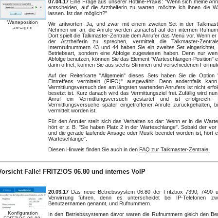
07.04.17
Eine Frage aus unserer Hotline-Praxis: "Wenn sich meine Anr
entscheiden, auf die Arzthelferin zu warten, möchte ich ihnen die 
lassen. Ist das möglich?"
Warteposition
Wir antworten: Ja, und zwar mit einem zweiten Set in der Talkmaste
ansagen
Nehmen wir an, die Anrufe werden zunächst auf den internen Rufn
Dort spielt die Talkmaster-Zentrale dem Anrufer das Menü vor. Wenn er 
der Arzthelferin zu sprechen, vermittelt die Talkmaster-Zentr
Internrufnummern 43 und 44 haben Sie ein zweites Set eingerichtet
Betriebsart, sondern eine Abfolge zugewiesen haben. Denn nur wenn
Abfolge benutzen, können Sie das Element "Warteschlangen-Position" ei
dann öffnet, können Sie aus sechs Stimmen und verschiedenen Formul
Auf der Reiterkarte "Allgemein" dieses Sets haben Sie die Option
Eintreffens vermitteln (FIFO)" ausgewählt. Denn andernfalls kann 
Vermittlungsversuch des am längsten wartenden Anrufers ist nicht erfolg
besetzt ist. Kurz danach wird das Vermittungsziel frei. Zufällig wird nu
Anruf ein Vermittlungsversuch gestartet und ist erfolgreic
Vermittlungsversuche später eingetroffener Anrufe zurückgehalten, bi
vermittelt worden ist.
Für den Anrufer stellt sich das Verhalten so dar: Wenn er in die Warte
hört er z. B. "Sie haben Platz 2 in der Warteschlange". Sobald der vor
und die gerade laufende Ansage oder Musik beendet worden ist, hört er 
Warteschlange".
Diesen Hinweis finden Sie auch in den
FAQ zur Talkmaster-Zentrale.
Vorsicht Falle! FRITZ!OS 06.80 und internes VoIP
20.03.17
Das neue Betriebssystem 06.80 der Fritzbox 7390, 7490 
Verwirrung führen, denn es unterscheidet bei IP-Telefonen z
Benutzernamen genannt, und Rufnummern.
Konfiguration
In den Betriebssystemen davor waren die Rufnummern gleich den B