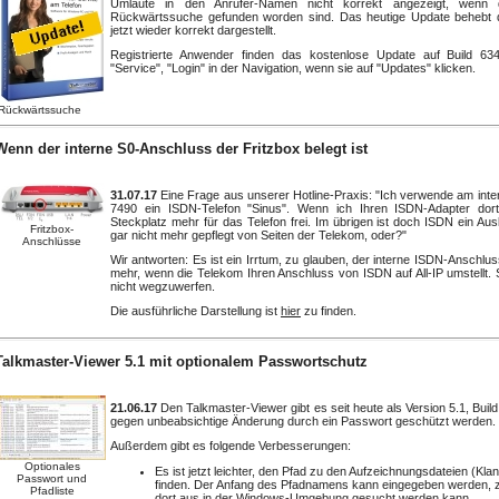
Umlaute in den Anrufer-Namen nicht korrekt angezeigt, wenn 
Rückwärtssuche gefunden worden sind. Das heutige Update behebt 
jetzt wieder korrekt dargestellt.
Registrierte Anwender finden das kostenlose Update auf Build 6
"Service", "Login" in der Navigation, wenn sie auf "Updates" klicken.
Rückwärtssuche
Wenn der interne S0-Anschluss der Fritzbox belegt ist
31.07.17
Eine Frage aus unserer Hotline-Praxis: "Ich verwende am inte
7490 ein ISDN-Telefon "Sinus". Wenn ich Ihren ISDN-Adapter dort
Steckplatz mehr für das Telefon frei. Im übrigen ist doch ISDN ein Au
Fritzbox-
gar nicht mehr gepflegt von Seiten der Telekom, oder?"
Anschlüsse
Wir antworten: Es ist ein Irrtum, zu glauben, der interne ISDN-Anschluss
mehr, wenn die Telekom Ihren Anschluss von ISDN auf All-IP umstellt.
nicht wegzuwerfen.
Die ausführliche Darstellung ist
hier
zu finden.
Talkmaster-Viewer 5.1 mit optionalem Passwortschutz
21.06.17
Den Talkmaster-Viewer gibt es seit heute als Version 5.1, Buil
gegen unbeabsichtige Änderung durch ein Passwort geschützt werden.
Außerdem gibt es folgende Verbesserungen:
Optionales
Es ist jetzt leichter, den Pfad zu den Aufzeichnungsdateien (Kl
Passwort und
finden. Der Anfang des Pfadnamens kann eingegeben werden, z
Pfadliste
dort aus in der Windows-Umgebung gesucht werden kann.