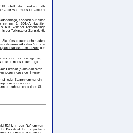
18 stellt die Telekom alle
ge? Oder was muss ich ändern,
lefonanlage, sondern nur einen
ge mit nur 2 ISDN-Amtkanälen
us. Aus Sicht der Telefonanlage
h in der Talkmaster-Zentrale die
 Sie günstig gebraucht kaufen.
/avm.de/service/fritzbox/fritzbox-
agenanschluss-einsetzen/
den
n ist, eine Zeichenfolge ein,
s Telefon muss in der Lage
der Fritzbox (siehe den roten
rkennt dann, dass der interne
Rumpf- oder Stammnummer ein
umpfnummer mit einer
nn erreichbar, ohne dass Sie
Build 5248. In den Rufnummern-
t. Das dient der Kompatibilität
le von Rufnummern verwenden.