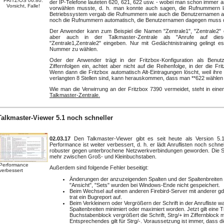
FRITZ!OS 06.80:
der IP-Telefone lauteten 620, 621, 622 usw. - wobei man schon immer a
Vorsicht, Falle!
vorwählen musste, d. h. man konnte auch sagen, die Rufnummern l
Betriebssystem vergab die Rufnummern wie auch die Benutzernamen aut
noch die Rufnummern automatisch, die Benutzernamen dagegen muss de
Der Anwender kann zum Beispiel die Namen "Zentrale1", "Zentrale2" e
aber auch in der Talkmaster-Zentrale als "Anrufe auf di
"Zentrale1,Zentrale2" eingeben. Nur mit Gedächtnistraining gelingt e
Nummer zu wählen.
Oder der Anwender trägt in der Fritzbox-Konfiguration als Benutze
Ziffernfolgen ein, achtet aber nicht auf die Reihenfolge, in der die F
Wenn dann die Fritzbox automatisch Alt-Eintragungen löscht, weil ihre 
verlangten 8 Stellen sind, kann herauskommen, dass man **622 wählen
Wie man die Verwirrung an der Fritzbox 7390 vermeidet, steht in ein
Talkmaster-Zentrale.
Talkmaster-Viewer 5.1 noch schneller
02.03.17
Den Talkmaster-Viewer gibt es seit heute als Version 5.1
Performance ist weiter verbessert, d. h. er lädt Anruflisten noch schne
robuster gegen unterbrochene Netzwerkverbindungen geworden. Die Su
mehr zwischen Groß- und Kleinbuchstaben.
Performance
Außerdem sind folgende Fehler beseitigt:
verbessert
Änderungen der anzuzeigenden Spalten und der Spaltenbreite
"Ansicht", "Sets" wurden bei Windows-Ende nicht gespeichert.
Beim Wechsel auf einen anderen Firebird-Server mit anderer gdb
trat ein Bugreport auf.
Beim Verkleinern oder Vergrößern der Schrift in der Anrufliste wa
Spaltenbreiten minimiert oder maximiert worden. Jetzt gilt eine 
Buchstabenblock vergrößert die Schrift, Strg/+ im Ziffernblock m
Entsprechendes gilt für Strg/-. Voraussetzung ist immer, dass die A