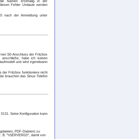
die Namen erstmalig in der
diesen Fehler. Umlaute werden
345 nach der Anmeldung unter
rnen S0-Anschluss der Fritzbox
 anschließe, habe ich keinen
slaufmodell und wird irgendwann
 der Fritzbox funktioniere nicht
 Sie brauchen das Sinus-Telefon
d 5131. Seine Konfiguration kann
angdateien, PDF-Dateien) zu
. B. "\\SERVER02\", damit von