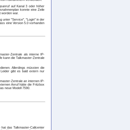
sanruf auf Kanal 3 oder höher
Ausnahmenplan konnte eine Zeile
t worden war.
unter "Service", "Login" in der
dass eine Version 5.0 vorhanden
aster-Zentrale als interne IP-
fe kann die Talkmaster-Zentrale
dienen. Allerdings müssten die
eider gibt es bald extern nur
aster-Zentrale an internen IP-
ernen Anruf hätte die Fritzbox
 das neue Modell 7590.
hat das Talkmaster-Callcenter