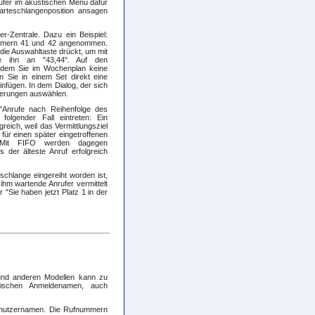
ufer im akustischen Menü dafür
Warteschlangenposition ansagen
r-Zentrale. Dazu ein Beispiel:
ummern 41 und 42 angenommen.
die Auswahltaste drückt, um mit
ale ihn an "43,44". Auf den
, dem Sie im Wochenplan keine
 Sie in einem Set direkt eine
nfügen. In dem Dialog, der sich
ierungen auswählen.
 "Anrufe nach Reihenfolge des
folgender Fall eintreten: Ein
reich, weil das Vermittlungsziel
n für einen später eingetroffenen
h. Mit FIFO werden dagegen
s der älteste Anruf erfolgreich
schlange eingereiht worden ist,
 ihm wartende Anrufer vermittelt
"Sie haben jetzt Platz 1 in der
und anderen Modellen kann zu
wischen Anmeldenamen, auch
enutzernamen. Die Rufnummern