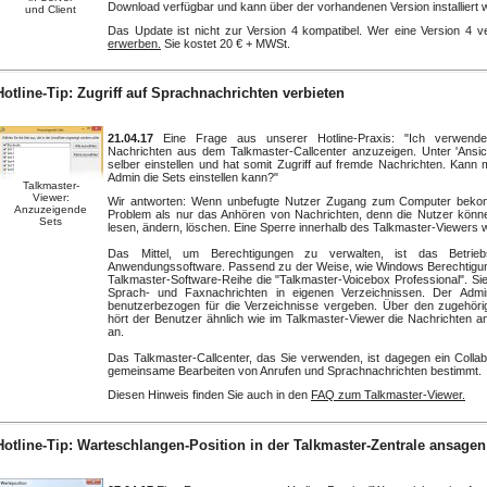
Download verfügbar und kann über der vorhandenen Version installiert 
und Client
Das Update ist nicht zur Version 4 kompatibel. Wer eine Version 4 ve
erwerben.
Sie kostet 20 € + MWSt.
Hotline-Tip: Zugriff auf Sprachnachrichten verbieten
21.04.17
Eine Frage aus unserer Hotline-Praxis: "Ich verwende
Nachrichten aus dem Talkmaster-Callcenter anzuzeigen. Unter 'Ansic
selber einstellen und hat somit Zugriff auf fremde Nachrichten. Kann
Admin die Sets einstellen kann?"
Talkmaster-
Viewer:
Wir antworten: Wenn unbefugte Nutzer Zugang zum Computer beko
Anzuzeigende
Problem als nur das Anhören von Nachrichten, denn die Nutzer kön
Sets
lesen, ändern, löschen. Eine Sperre innerhalb des Talkmaster-Viewers 
Das Mittel, um Berechtigungen zu verwalten, ist das Betrieb
Anwendungssoftware. Passend zu der Weise, wie Windows Berechtigung
Talkmaster-Software-Reihe die "Talkmaster-Voicebox Professional". S
Sprach- und Faxnachrichten in eigenen Verzeichnissen. Der Admin
benutzerbezogen für die Verzeichnisse vergeben. Über den zugehörig
hört der Benutzer ähnlich wie im Talkmaster-Viewer die Nachrichten a
an.
Das Talkmaster-Callcenter, das Sie verwenden, ist dagegen ein Collab
gemeinsame Bearbeiten von Anrufen und Sprachnachrichten bestimmt.
Diesen Hinweis finden Sie auch in den
FAQ zum Talkmaster-Viewer.
Hotline-Tip: Warteschlangen-Position in der Talkmaster-Zentrale ansagen