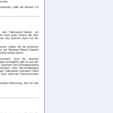
werden.
rwendet, sollte die Version 5.0
 den Talkmaster-Viewer, um
ht' kann jeder Nutzer die Sets
 man das sperren, dass nur der
mmen, haben Sie ein größeres
nen auf Windows-Ebene Dateien
würde wenig nützen.
ssystem, nicht die einzelne
en ermöglicht, gibt es aus der
ie speichert personengebundene
istrator kann Berechtigungen
en Talkmaster-Voicebox-Client
n bzw. sieht die Faxnachrichten
oration-Werkzeug, also für das