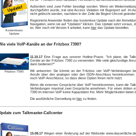
Außerdem sind zwei Fehler beseitigt worden: Wenn ein Weitermeldung
durchgeführt wurde, trat eine Access Violation mit Bugreport auf. Im 
nicht gelöscht werden, nachdem in der Zeile die Beginn-Uhrzeit geänder
Registrierte Anwender finden das kostenlose Update nach der Anmeldung 
Navigation, wenn sie auf "Updates" klicken. Das Update setzt voraus, 
ist. Wer noch mit Version 4 arbeitet, kann
hier
das Update bestellen.
Kostenloses
Update
Wie viele VoIP-Kanäle an der Fritzbox 7390?
11.10.17
Eine Frage aus unserer Hotline-Praxis: "Ich plane, die Talkm
Geräte an der Fritzbox 7390 zu verwenden. Wie viele gleichzeitige Anru
dann bedienen?"
Wir antworten: Sie könnte an der Fritzbox vier VoIP-Verbindungen be
Fritzbox 7590
Anrufe über den analogen oder den ISDN-Anschluss hereinkommen. L
noch VoIP-Anschlüsse, so dass diese Option Ihnen nicht nützt.
Wenn die externen Gespräche über VoIP hereinkommen, kann die Talkm
Verbindungen maximal zwei Gespräche annehmen. Für einen dritten ext
7390 im internen VoIP keine Kapazitäten frei. Mehr Möglichkeiten bietet
Die ausführliche Darstellung ist
hier
zu finden.
Update zum Talkmaster-Callcenter
15.08.17
Wegen einer Änderung auf der Webseite www.dasoertliche.de 