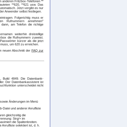
n anderen Fritzbox-Telefonen **
auteten **620, **621 usw. Das
omatisch. Jetzt vergibt es nur
r Anwender selbst festlegen.
intragen. Folgerichtig muss er
esen Rufnummern annehmen"
s dann, am Telefon die richtige
rnamen weiterhin dreistellige
ritzbox die Rufnummern zuweist.
Passwörter kürzer als die jetzt
 muss, um 620 zu erreichen.
em neuen Abschnitt der
FAQ zur
, Build 4849. Die Datenbank-
ller. Der Datenbankassistent ist
chfunktion unterscheidet nicht
n sowie Änderungen im Menü
-Datei und anderer Anrufliste
ren gleichzeitig die
Trennung: Strg/+ im
aximiert die Spaltenbreiten.
nrufliste selektiert ist, d. h.