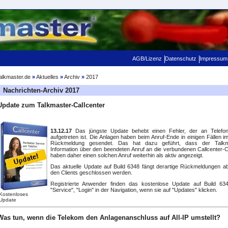
AGB/Lizenz
Datenschutz
Impressum
alkmaster.de
»
Aktuelles
»
Archiv
»
2017
Nachrichten-Archiv 2017
Update zum Talkmaster-Callcenter
13.12.17
Das jüngste Update behebt einen Fehler, der an Telefona
aufgetreten ist. Die Anlagen haben beim Anruf-Ende in einigen Fällen i
Rückmeldung gesendet. Das hat dazu geführt, dass der Talkmas
Information über den beendeten Anruf an die verbundenen Callcenter-Cl
haben daher einen solchen Anruf weiterhin als aktiv angezeigt.
Das aktuelle Update auf Build 6348 fängt derartige Rückmeldungen ab
den Clients geschlossen werden.
Registrierte Anwender finden das kostenlose Update auf Build 6
"Service", "Login" in der Navigation, wenn sie auf "Updates" klicken.
Kostenloses
Update
Was tun, wenn die Telekom den Anlagenanschluss auf All-IP umstellt?