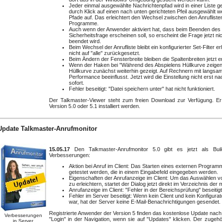
Jeder einmal ausgewählte Nachrichtenpfad wird in einer Liste g
durch Klick auf einen nach unten gerichteten Pfeil ausgewählt w
Pfade auf. Das erleichtert den Wechsel zwischen den Anruflist
Programme.
Auch wenn der Anwender aktiviert hat, dass beim Beenden de
Sicherheitsfrage erscheinen soll, so erscheint die Frage jetzt 
beendet wird.
Beim Wechsel der Anrufliste bleibt ein konfigurierter Set-Filter erh
nicht auf "alle" zurückgesetzt.
Beim Ändern der Fensterbreite bleiben die Spaltenbreiten jetzt e
Wenn der Haken bei "Während des Abspielens Hüllkurve zeigen"
Hüllkurve zunächst weiterhin gezeigt. Auf Rechnern mit langsa
Performance beeinflusst. Jetzt wird die Einstellung nicht erst n
sofort.
Fehler beseitigt: "Datei speichern unter" hat nicht funktioniert.
Der Talkmaster-Viewer steht zum freien Download zur Verfügung. E
Version 5.0 oder 5.1 installiert werden.
Update Talkmaster-Anrufmonitor
15.05.17
Den Talkmaster-Anrufmonitor 5.0 gibt es jetzt als Buil
Verbesserungen:
Aktion bei Anruf im Client: Das Starten eines externen Program
getestet werden, die in einem Eingabefeld eingegeben werden.
Eigenschaften der Anrufanzeige im Client: Um das Auswählen 
zu erleichtern, startet der Dialog jetzt direkt im Verzeichnis der m
Anrufanzeige im Client: "Fehler in der Bereichsprüfung" beseitigt
Fehler im Server beseitigt: Wenn kein Client und kein Konfigur
war, hat der Server keine E-Mail-Benachrichtigungen gesendet.
Registrierte Anwender der Version 5 finden das kostenlose Update nach
Verbesserungen
"Login" in der Navigation, wenn sie auf "Updates" klicken. Der zugehöri
in Server