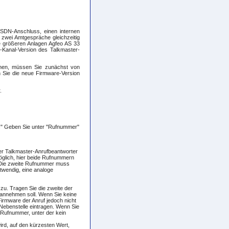
SDN-Anschluss, einen internen
zwei Amtgespräche gleichzeitig
ie größeren Anlagen Agfeo AS 33
-Kanal-Version des Talkmaster-
nen, müssen Sie zunächst von
n Sie die neue Firmware-Version
.
us" Geben Sie unter "Rufnummer"
er Talkmaster-Anrufbeantworter
möglich, hier beide Rufnummern
 Die zweite Rufnummer muss
otwendig, eine analoge
zu. Tragen Sie die zweite der
 annehmen soll. Wenn Sie keine
irmware der Anruf jedoch nicht
ebenstelle eintragen. Wenn Sie
 Rufnummer, unter der kein
wird, auf den kürzesten Wert,