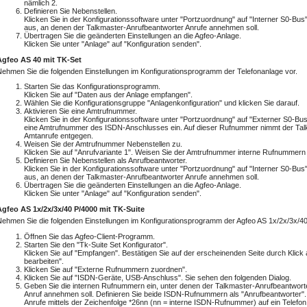
nämlich 2.
Definieren Sie Nebenstellen.
Klicken Sie in der Konfigurationssoftware unter "Portzuordnung" auf "Interner S0-Bus
aus, an denen der Talkmaster-Anrufbeantworter Anrufe annehmen soll.
Übertragen Sie die geänderten Einstellungen an die Agfeo-Anlage.
Klicken Sie unter "Anlage" auf "Konfiguration senden".
Agfeo AS 40 mit TK-Set
Nehmen Sie die folgenden Einstellungen im Konfigurationsprogramm der Telefonanlage vor.
Starten Sie das Konfigurationsprogramm.
Klicken Sie auf "Daten aus der Anlage empfangen".
Wählen Sie die Konfigurationsgruppe "Anlagenkonfiguration" und klicken Sie darauf.
Aktivieren Sie eine Amtrufnummer.
Klicken Sie in der Konfigurationssoftware unter "Portzuordnung" auf "Externer S0-B
eine Amtrufnummer des ISDN-Anschlusses ein. Auf dieser Rufnummer nimmt der Tal
Amtanrufe entgegen.
Weisen Sie der Amtrufnummer Nebenstellen zu.
Klicken Sie auf "Anrufvariante 1". Weisen Sie der Amtrufnummer interne Rufnummern
Definieren Sie Nebenstellen als Anrufbeantworter.
Klicken Sie in der Konfigurationssoftware unter "Portzuordnung" auf "Interner S0-Bus
aus, an denen der Talkmaster-Anrufbeantworter Anrufe annehmen soll.
Übertragen Sie die geänderten Einstellungen an die Agfeo-Anlage.
Klicken Sie unter "Anlage" auf "Konfiguration senden".
Agfeo AS 1x/2x/3x/40 P/4000 mit TK-Suite
Nehmen Sie die folgenden Einstellungen im Konfigurationsprogramm der Agfeo AS 1x/2x/3x/40
Öffnen Sie das Agfeo-Client-Programm.
Starten Sie den "Tk-Suite Set Konfigurator".
Klicken Sie auf "Empfangen". Bestätigen Sie auf der erscheinenden Seite durch Klick 
bearbeiten".
Klicken Sie auf "Externe Rufnummern zuordnen".
Klicken Sie auf "ISDN-Geräte, USB-Anschluss". Sie sehen den folgenden Dialog.
Geben Sie die internen Rufnummern ein, unter denen der Talkmaster-Anrufbeantwort
Anruf annehmen soll. Definieren Sie beide ISDN-Rufnummern als "Anrufbeantworter". 
Anrufe mittels der Zeichenfolge *26nn (nn = interne ISDN-Rufnummer) auf ein Telef