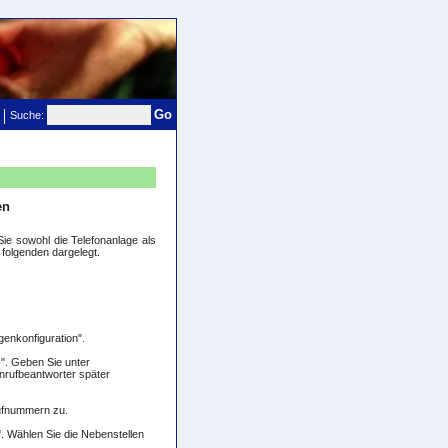
Go
Suche:
en
e sowohl die Telefonanlage als
 folgenden dargelegt.
genkonfiguration".
s". Geben Sie unter
nrufbeantworter später
Rufnummern zu.
". Wählen Sie die Nebenstellen