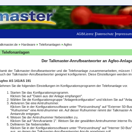
AGB/Lizenz
Datenschutz
Impressum
alkmaster.de
»
Hardware
»
Telefonanlagen
»
Agfeo
Telefonanlagen
Der Talkmaster-Anrufbeantworter an Agfeo-Anlag
Damit der Talkmaster-Anrufbeantworter und die Telefonanlage zusammenarbeiten, müssen Si
uch der Talkmaster-Anrufbeantworter geeignet konfigurieren. Diese Einstellungen werden im
Agfeo AS 141/AS 191
Nehmen Sie die folgenden Einstellungen im Konfigurationsprogramm der Telefonanlage vor.
Starten Sie das Konfigurationsprogramm.
Klicken Sie auf "Daten aus der Anlage empfangen".
Wählen Sie die Konfigurationsgruppe "Anlagenkonfiguration" und klicken Sie auf "Anla
Aktivieren Sie eine Amtrufnummer.
Klicken Sie in der Konfigurationssoftware unter "Portzuordnung" auf "Externer S0-Bu
"Rufnummer" eine Amtrufnummer ein. Auf dieser Rufnummer nimmt der Talkmaster-A
Amtanrufe entgegen.
Weisen Sie der Amtrufnummer Nebenstellen zu.
Klicken Sie auf "Anrufvariante 1". Weisen Sie der gewählten Amtrufnummer interne 
Definieren Sie Nebenstellen.
Klicken Sie in der Konfigurationssoftware unter "Portzuordnung" auf "Interner S0-Bus
aus, an denen der Talkmaster-Anrufbeantworter Anrufe annehmen soll.