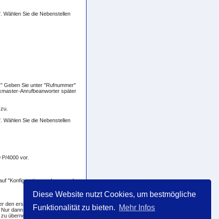
". Wählen Sie die Nebenstellen
us" Geben Sie unter "Rufnummer"
kmaster-Anrufbeanworter später
 zu.
". Wählen Sie die Nebenstellen
 P/4000 vor.
auf "Konfiguration auslesen und
Diese Website nutzt Cookies, um bestmögliche
er den ersten und den zweiten
Funktionalität zu bieten.
Mehr Infos
Nur dann ist es möglich, die
on zu übernehmen.