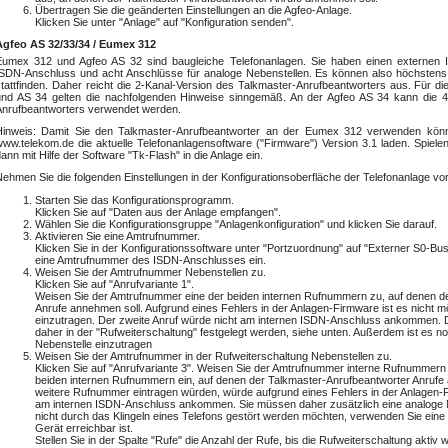
Übertragen Sie die geänderten Einstellungen an die Agfeo-Anlage.
Klicken Sie unter "Anlage" auf "Konfiguration senden".
Agfeo AS 32/33/34 / Eumex 312
Eumex 312 und Agfeo AS 32 sind baugleiche Telefonanlagen. Sie haben einen externen I
ISDN-Anschluss und acht Anschlüsse für analoge Nebenstellen. Es können also höchstens 
stattfinden. Daher reicht die 2-Kanal-Version des Talkmaster-Anrufbeantworters aus. Für d
und AS 34 gelten die nachfolgenden Hinweise sinngemäß. An der Agfeo AS 34 kann die 4
Anrufbeantworters verwendet werden.
Hinweis: Damit Sie den Talkmaster-Anrufbeantworter an der Eumex 312 verwenden kön
www.telekom.de die aktuelle Telefonanlagensoftware ("Firmware") Version 3.1 laden. Spiele
ann mit Hilfe der Software "Tk-Flash" in die Anlage ein.
ehmen Sie die folgenden Einstellungen in der Konfigurationsoberfläche der Telefonanlage vor
Starten Sie das Konfigurationsprogramm.
Klicken Sie auf "Daten aus der Anlage empfangen".
Wählen Sie die Konfigurationsgruppe "Anlagenkonfiguration" und klicken Sie darauf.
Aktivieren Sie eine Amtrufnummer.
Klicken Sie in der Konfigurationssoftware unter "Portzuordnung" auf "Externer S0-B
eine Amtrufnummer des ISDN-Anschlusses ein.
Weisen Sie der Amtrufnummer Nebenstellen zu.
Klicken Sie auf "Anrufvariante 1".
Weisen Sie der Amtrufnummer eine der beiden internen Rufnummern zu, auf denen d
Anrufe annehmen soll. Aufgrund eines Fehlers in der Anlagen-Firmware ist es nicht 
einzutragen. Der zweite Anruf würde nicht am internen ISDN-Anschluss ankommen.
daher in der "Rufweiterschaltung" festgelegt werden, siehe unten. Außerdem ist es n
Nebenstelle einzutragen
Weisen Sie der Amtrufnummer in der Rufweiterschaltung Nebenstellen zu.
Klicken Sie auf "Anrufvariante 3". Weisen Sie der Amtrufnummer interne Rufnummern 
beiden internen Rufnummern ein, auf denen der Talkmaster-Anrufbeantworter Anrufe
weitere Rufnummer eintragen würden, würde aufgrund eines Fehlers in der Anlagen-F
am internen ISDN-Anschluss ankommen. Sie müssen daher zusätzlich eine analoge N
nicht durch das Klingeln eines Telefons gestört werden möchten, verwenden Sie eine
Gerät erreichbar ist.
Stellen Sie in der Spalte "Rufe" die Anzahl der Rufe, bis die Rufweiterschaltung aktiv 