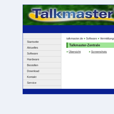
talkmaster.de
»
Software
»
Vermittlun
Startseite
Talkmaster-Zentrale
Aktuelles
»
Übersicht
»
Screenshots
Software
Hardware
Bestellen
Download
Kontakt
Service