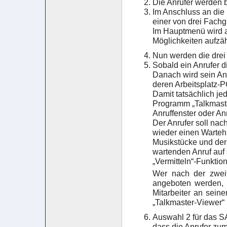
Die Anrufer werden 
Im Anschluss an die 
einer von drei Fach
Im Hauptmenü wird a
Möglichkeiten aufzäh
Nun werden die drei 
Sobald ein Anrufer d
Danach wird sein Anr
deren Arbeitsplatz-P
Damit tatsächlich jed
Programm „Talkmaster
Anruffenster oder An
Der Anrufer soll na
wieder einen Warteh
Musikstücke und der 
wartenden Anruf auf 
„Vermitteln“-Funktion
Wer nach der zweit
angeboten werden, e
Mitarbeiter an sein
„Talkmaster-Viewer“ 
Auswahl 2 für das S
dass die Anrufer zu