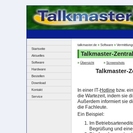
talkmaster.de
»
Software
»
Vermittlun
Startseite
Talkmaster-Zentral
Aktuelles
Software
»
Übersicht
»
Screenshots
Hardware
Talkmaster-Z
Bestellen
Download
In einer IT-
Hotline
bzw. e
Kontakt
die Wartezeit, indem sie d
Service
Außerdem informiert sie die
die Fachleute.
Ein Beispiel:
Im Betriebsartenedito
Begrüßung und eine